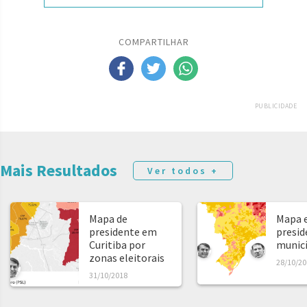
COMPARTILHAR
PUBLICIDADE
Mais Resultados
Ver todos +
Mapa de
Mapa e
presidente em
presid
Curitiba por
municíp
zonas eleitorais
28/10/20
31/10/2018