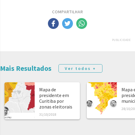
COMPARTILHAR
PUBLICIDADE
Mais Resultados
Ver todos +
Mapa de
Mapa e
presidente em
presid
Curitiba por
municíp
zonas eleitorais
28/10/20
31/10/2018