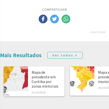
COMPARTILHAR
PUBLICIDADE
Mais Resultados
Ver todos +
Mapa de
Mapa e
presidente em
presid
Curitiba por
municíp
zonas eleitorais
28/10/20
31/10/2018