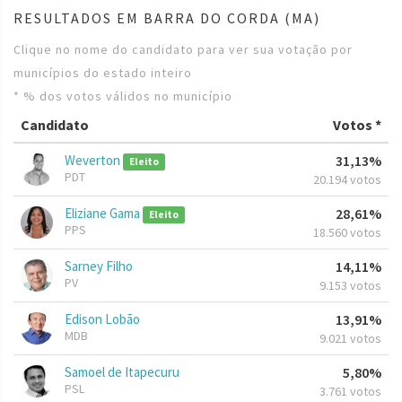
RESULTADOS EM BARRA DO CORDA (MA)
Clique no nome do candidato para ver sua votação por
municípios do estado inteiro
* % dos votos válidos no município
Candidato
Votos *
Weverton
31,13%
Eleito
PDT
20.194 votos
Eliziane Gama
28,61%
Eleito
PPS
18.560 votos
Sarney Filho
14,11%
PV
9.153 votos
Edison Lobão
13,91%
MDB
9.021 votos
Samoel de Itapecuru
5,80%
PSL
3.761 votos