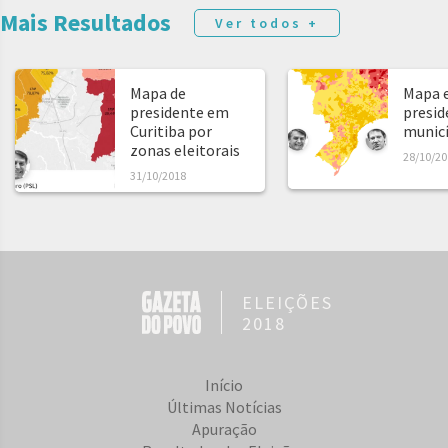
Mais Resultados
Ver todos +
Mapa de
Mapa e
presidente em
presid
Curitiba por
municíp
zonas eleitorais
28/10/20
31/10/2018
ELEIÇÕES
2018
Início
Últimas Notícias
Apuração