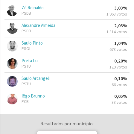
Zé Reinaldo
3,03%
PSDB
1.963 votos
Alexandre Almeida
2,03%
PSDB
1.314 votos
Saulo Pinto
1,04%
PSOL
673 votos
Preta Lu
0,20%
PSTU
129 votos
Saulo Arcangeli
0,10%
PSTU
66 votos
Iêgo Brunno
0,05%
PCB
33 votos
Resultados por município: