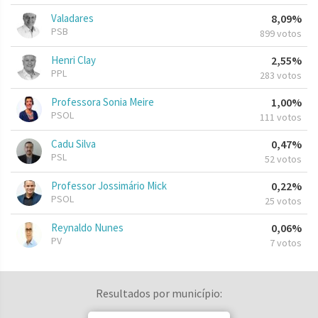
Valadares
8,09%
PSB
899 votos
Henri Clay
2,55%
PPL
283 votos
Professora Sonia Meire
1,00%
PSOL
111 votos
Cadu Silva
0,47%
PSL
52 votos
Professor Jossimário Mick
0,22%
PSOL
25 votos
Reynaldo Nunes
0,06%
PV
7 votos
Resultados por município: