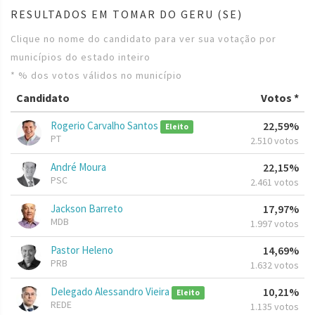
RESULTADOS EM TOMAR DO GERU (SE)
Clique no nome do candidato para ver sua votação por
municípios do estado inteiro
* % dos votos válidos no município
Candidato
Votos *
Rogerio Carvalho Santos
22,59%
Eleito
PT
2.510 votos
André Moura
22,15%
PSC
2.461 votos
Jackson Barreto
17,97%
MDB
1.997 votos
Pastor Heleno
14,69%
PRB
1.632 votos
Delegado Alessandro Vieira
10,21%
Eleito
REDE
1.135 votos