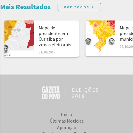
Mais Resultados
Ver todos +
Mapa de
Mapa e
presidente em
presid
Curitiba por
municíp
zonas eleitorais
28/10/20
31/10/2018
ELEIÇÕES
2018
Início
Últimas Notícias
Apuração