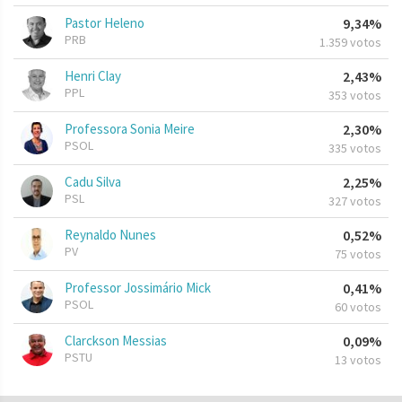
Pastor Heleno
9,34%
PRB
1.359 votos
Henri Clay
2,43%
PPL
353 votos
Professora Sonia Meire
2,30%
PSOL
335 votos
Cadu Silva
2,25%
PSL
327 votos
Reynaldo Nunes
0,52%
PV
75 votos
Professor Jossimário Mick
0,41%
PSOL
60 votos
Clarckson Messias
0,09%
PSTU
13 votos