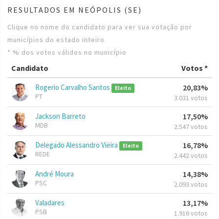
RESULTADOS EM NEÓPOLIS (SE)
Clique no nome do candidato para ver sua votação por
municípios do estado inteiro
* % dos votos válidos no município
Candidato
Votos *
Rogerio Carvalho Santos
20,83%
Eleito
PT
3.031 votos
Jackson Barreto
17,50%
MDB
2.547 votos
Delegado Alessandro Vieira
16,78%
Eleito
REDE
2.442 votos
André Moura
14,38%
PSC
2.093 votos
Valadares
13,17%
PSB
1.916 votos