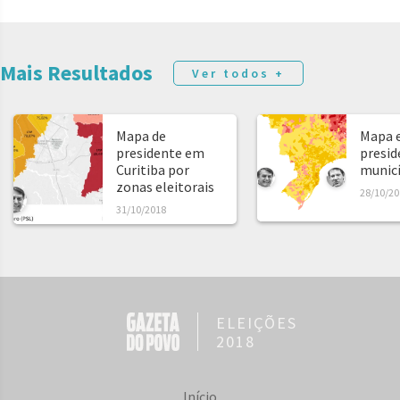
Mais Resultados
Ver todos +
Mapa de
Mapa e
presidente em
presid
Curitiba por
municíp
zonas eleitorais
28/10/20
31/10/2018
ELEIÇÕES
2018
Início