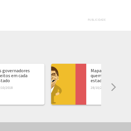
PUBLICIDADE
s governadores
Mapa de presidente:
leitos em cada
quem ganhou em ca
stado
estado...
/10/2018
28/10/2018