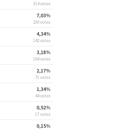
314 votos
7,03%
230 votos
4,34%
142 votos
3,18%
104 votos
2,17%
71 votos
1,34%
44 votos
0,52%
17 votos
0,15%