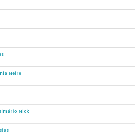
es
nia Meire
simário Mick
sias