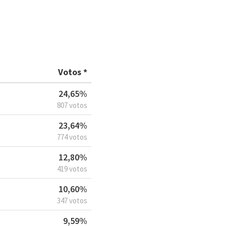
Votos *
24,65%
807 votos
23,64%
774 votos
12,80%
419 votos
10,60%
347 votos
9,59%