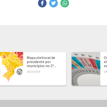
Mapa eleitoral de
O
presidente por
e
municípios no 2º...
e
28/10/2018
28