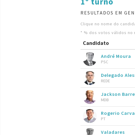
1º turno
RESULTADOS EM GEN
Clique no nome do candida
* % dos votos válidos no 
Candidato
André Moura
PSC
Delegado Ales
REDE
Jackson Barr
MDB
Rogerio Carv
PT
Valadares