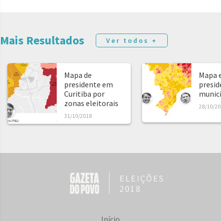
Mais Resultados
Ver todos +
Mapa de
Mapa e
presidente em
presid
Curitiba por
municíp
zonas eleitorais
28/10/20
31/10/2018
ELEIÇÕES
2018
Início