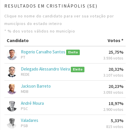
RESULTADOS EM CRISTINÁPOLIS (SE)
Clique no nome do candidato para ver sua votação por
municípios do estado inteiro
* % dos votos válidos no município
Candidato
Votos *
Rogerio Carvalho Santos
25,75%
Eleito
PT
3.936 votos
Delegado Alessandro Vieira
20,32%
Eleito
REDE
3.107 votos
Jackson Barreto
20,23%
MDB
3.093 votos
André Moura
18,97%
PSC
2.900 votos
Valadares
5,33%
PSB
815 votos