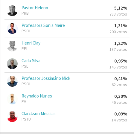
Pastor Heleno
5,12%
PRB
783 votos
Professora Sonia Meire
1,31%
PSOL
200 votos
Henri Clay
1,22%
PPL
187 votos
Cadu Silva
0,95%
PSL
145 votos
Professor Jossimário Mick
0,41%
PSOL
62 votos
Reynaldo Nunes
0,30%
PV
46 votos
Clarckson Messias
0,09%
PSTU
14 votos