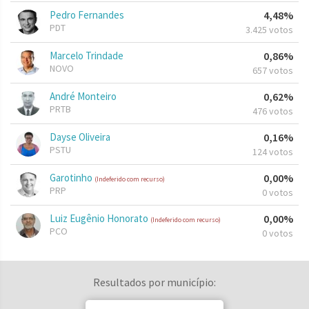
Pedro Fernandes
4,48%
PDT
3.425 votos
Marcelo Trindade
0,86%
NOVO
657 votos
André Monteiro
0,62%
PRTB
476 votos
Dayse Oliveira
0,16%
PSTU
124 votos
Garotinho
0,00%
(Indeferido com recurso)
PRP
0 votos
Luiz Eugênio Honorato
0,00%
(Indeferido com recurso)
PCO
0 votos
Resultados por município: