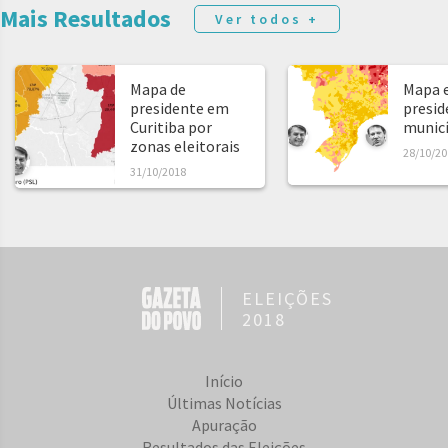
Mais Resultados
Ver todos +
Mapa de
Mapa e
presidente em
presid
Curitiba por
municíp
zonas eleitorais
28/10/20
31/10/2018
ELEIÇÕES
2018
Início
Últimas Notícias
Apuração
Resultados das Eleições