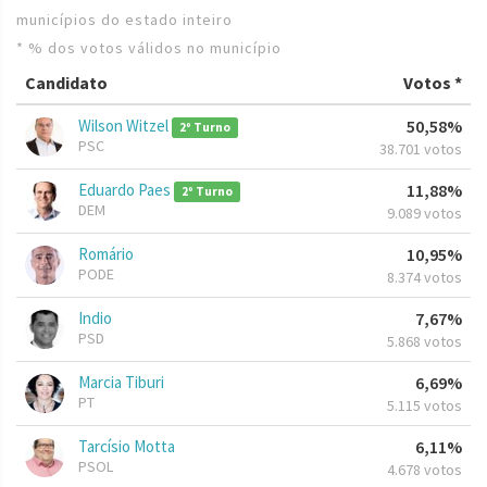
municípios do estado inteiro
* % dos votos válidos no município
Candidato
Votos *
Wilson Witzel
50,58%
2º Turno
PSC
38.701 votos
Eduardo Paes
11,88%
2º Turno
DEM
9.089 votos
Romário
10,95%
PODE
8.374 votos
Indio
7,67%
PSD
5.868 votos
Marcia Tiburi
6,69%
PT
5.115 votos
Tarcísio Motta
6,11%
PSOL
4.678 votos