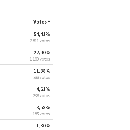
Votos *
54,41%
2.811 votos
22,90%
1.183 votos
11,38%
588 votos
4,61%
238 votos
3,58%
185 votos
1,30%