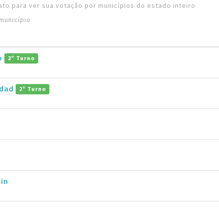
to para ver sua votação por municípios do estado inteiro
município
ro
2º Turno
ddad
2º Turno
in