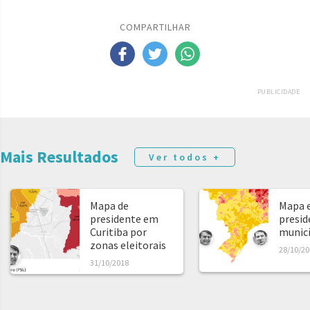
COMPARTILHAR
PUBLICIDADE
Mais Resultados
Ver todos +
Mapa de
Mapa e
presidente em
presid
Curitiba por
municíp
zonas eleitorais
28/10/20
31/10/2018