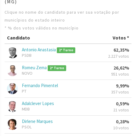
(MG)
Clique no nome do candidato para ver sua votação por
municípios do estado inteiro
* % dos votos válidos no município
Candidato
Votos *
Antonio Anastasia
62,35%
2º Turno
PSDB
2.227 votos
Romeu Zema
26,62%
2º Turno
NOVO
951 votos
Fernando Pimentel
9,99%
PT
357 votos
Adalclever Lopes
0,59%
MDB
21 votos
Dirlene Marques
0,28%
PSOL
10 votos