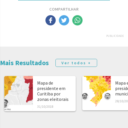
COMPARTILHAR
PUBLICIDADE
Mais Resultados
Ver todos +
Mapa de
Mapa e
presidente em
presid
Curitiba por
municíp
zonas eleitorais
28/10/20
31/10/2018