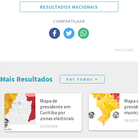
RESULTADOS NACIONAIS
COMPARTILHAR
PUBLICIDADE
Mais Resultados
Ver todos +
Mapa de
Mapa e
presidente em
presid
Curitiba por
municíp
zonas eleitorais
28/10/20
31/10/2018