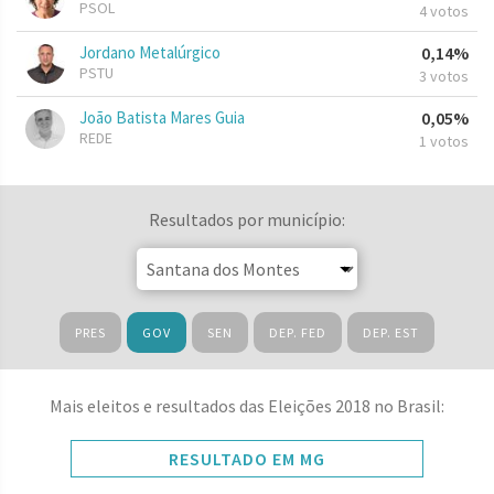
PSOL
4 votos
Jordano Metalúrgico
0,14%
PSTU
3 votos
João Batista Mares Guia
0,05%
REDE
1 votos
Resultados por município:
PRES
GOV
SEN
DEP. FED
DEP. EST
Mais eleitos e resultados das Eleições 2018 no Brasil:
RESULTADO EM MG