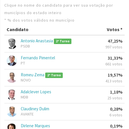
Clique no nome do candidato para ver sua votação por
municípios do estado inteiro
* % dos votos válidos no município
Candidato
Votos *
Antonio Anastasia
47,25%
2º Turno
PSDB
997 votos
Fernando Pimentel
31,33%
PT
661 votos
Romeu Zema
19,57%
2º Turno
NOVO
413 votos
Adalclever Lopes
1,18%
MDB
25 votos
Claudiney Dulim
0,28%
AVANTE
6 votos
Dirlene Marques
0,19%