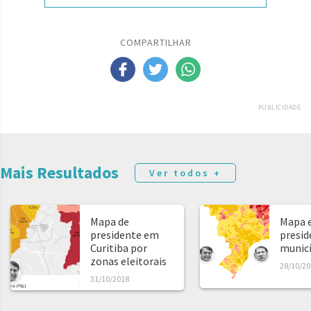
COMPARTILHAR
PUBLICIDADE
Mais Resultados
Ver todos +
Mapa de
Mapa e
presidente em
presid
Curitiba por
municíp
zonas eleitorais
28/10/20
31/10/2018