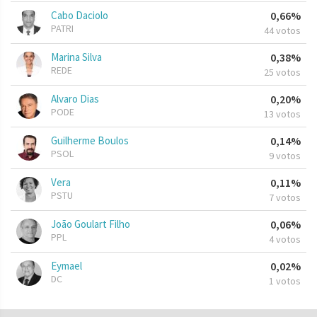
Cabo Daciolo
0,66%
PATRI
44 votos
Marina Silva
0,38%
REDE
25 votos
Alvaro Dias
0,20%
PODE
13 votos
Guilherme Boulos
0,14%
PSOL
9 votos
Vera
0,11%
PSTU
7 votos
João Goulart Filho
0,06%
PPL
4 votos
Eymael
0,02%
DC
1 votos