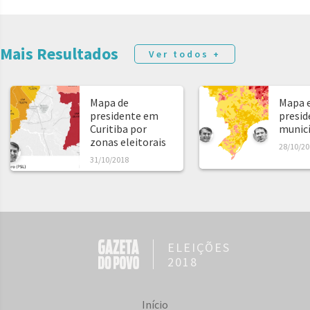
Mais Resultados
Ver todos +
Mapa de
Mapa e
presidente em
presid
Curitiba por
municíp
zonas eleitorais
28/10/20
31/10/2018
ELEIÇÕES
2018
Início