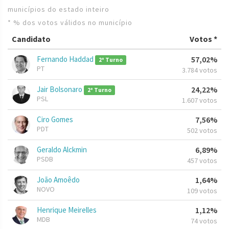
municípios do estado inteiro
* % dos votos válidos no município
Candidato
Votos *
Fernando Haddad
57,02%
2º Turno
PT
3.784 votos
Jair Bolsonaro
24,22%
2º Turno
PSL
1.607 votos
Ciro Gomes
7,56%
PDT
502 votos
Geraldo Alckmin
6,89%
PSDB
457 votos
João Amoêdo
1,64%
NOVO
109 votos
Henrique Meirelles
1,12%
MDB
74 votos