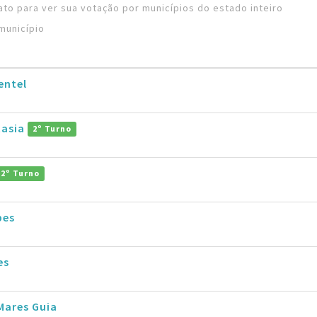
to para ver sua votação por municípios do estado inteiro
município
entel
tasia
2º Turno
2º Turno
pes
es
Mares Guia