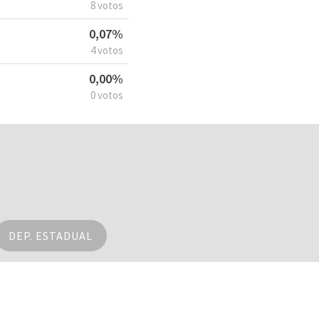
8 votos
0,07%
4 votos
0,00%
0 votos
DEP. ESTADUAL