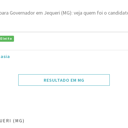
 para Governador em Jequeri (MG): veja quem foi o candida
Eleito
tasia
RESULTADO EM MG
UERI (MG)