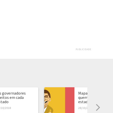
PUBLICIDADE
s governadores
Mapa de presidente:
leitos em cada
quem ganhou em ca
stado
estado...
/10/2018
28/10/2018