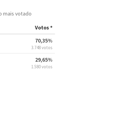
to mais votado
Votos *
70,35%
3.748 votos
29,65%
1.580 votos