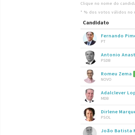
Clique no nome do candida
* % dos votos válidos no 
Candidato
Fernando Pim
PT
Antonio Anas
PSDB
Romeu Zema
NOVO
Adalclever Lo
MDB
Dirlene Marqu
PSOL
João Batista 