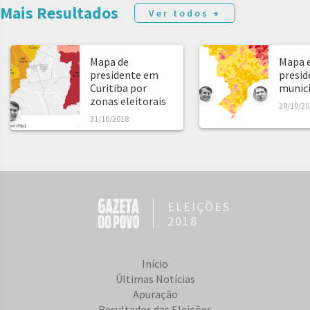
Mais Resultados
Ver todos +
Mapa de
Mapa e
presidente em
presid
Curitiba por
municíp
zonas eleitorais
28/10/20
31/10/2018
ELEIÇÕES
2018
Início
Últimas Notícias
Apuração
Resultados das Eleições