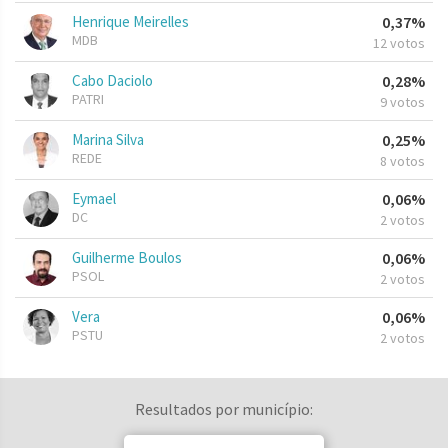
Henrique Meirelles
0,37%
MDB
12 votos
Cabo Daciolo
0,28%
PATRI
9 votos
Marina Silva
0,25%
REDE
8 votos
Eymael
0,06%
DC
2 votos
Guilherme Boulos
0,06%
PSOL
2 votos
Vera
0,06%
PSTU
2 votos
Resultados por município: