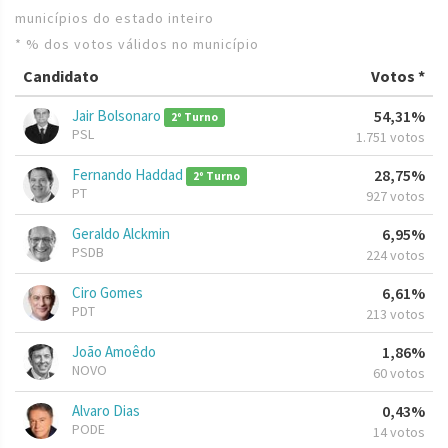
municípios do estado inteiro
* % dos votos válidos no município
Candidato
Votos *
Jair Bolsonaro
54,31%
2º Turno
PSL
1.751 votos
Fernando Haddad
28,75%
2º Turno
PT
927 votos
Geraldo Alckmin
6,95%
PSDB
224 votos
Ciro Gomes
6,61%
PDT
213 votos
João Amoêdo
1,86%
NOVO
60 votos
Alvaro Dias
0,43%
PODE
14 votos