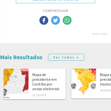
COMPARTILHAR
PUBLICIDADE
Mais Resultados
Ver todos +
Mapa de
Mapa e
presidente em
presid
Curitiba por
municíp
zonas eleitorais
28/10/20
31/10/2018