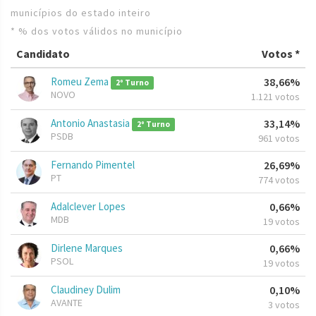
municípios do estado inteiro
* % dos votos válidos no município
Candidato
Votos *
Romeu Zema
38,66%
2º Turno
NOVO
1.121 votos
Antonio Anastasia
33,14%
2º Turno
PSDB
961 votos
Fernando Pimentel
26,69%
PT
774 votos
Adalclever Lopes
0,66%
MDB
19 votos
Dirlene Marques
0,66%
PSOL
19 votos
Claudiney Dulim
0,10%
AVANTE
3 votos