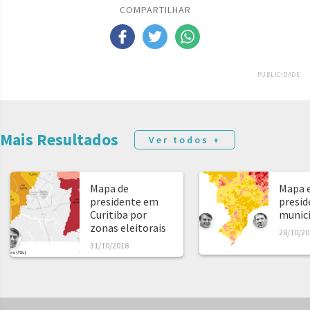
COMPARTILHAR
PUBLICIDADE
Mais Resultados
Ver todos +
Mapa de
Mapa e
presidente em
presid
Curitiba por
municíp
zonas eleitorais
28/10/20
31/10/2018