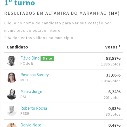
1º turno
RESULTADOS EM ALTAMIRA DO MARANHÃO (MA)
Clique no nome do candidato para ver sua votação por
municípios do estado inteiro
* % dos votos válidos no município
Candidato
Votos *
Flávio Dino
58,57%
Eleito
PC do B
1.886 votos
Roseana Sarney
33,66%
MDB
1.084 votos
Maura Jorge
6,24%
PSL
201 votos
Roberto Rocha
0,93%
PSDB
30 votos
Odivio Neto
0,47%