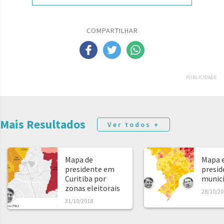
COMPARTILHAR
PUBLICIDADE
Mais Resultados
Ver todos +
Mapa de
Mapa e
presidente em
presid
Curitiba por
municíp
zonas eleitorais
28/10/20
31/10/2018