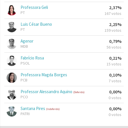
Professora Geli
2,37%
PT
167 votos
Luis César Bueno
2,25%
PT
159 votos
Agenor
0,79%
MDB
56 votos
Fabrício Rosa
0,21%
PSOL
15 votos
Professora Magda Borges
0,10%
PCB
7 votos
Professor Alessandro Aquino
0,00%
(Deferido)
PCO
0 votos
Santana Pires
0,00%
(Indeferido)
PATRI
0 votos