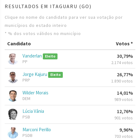
RESULTADOS EM ITAGUARU (GO)
Clique no nome do candidato para ver sua votação por
municípios do estado inteiro
* % dos votos válidos no município
Candidato
Votos *
Vanderlan
30,79%
Eleito
PP
2.174 votos
Jorge Kajuru
26,77%
Eleito
PRP
1.890 votos
Wilder Morais
14,01%
DEM
989 votos
Lúcia Vânia
12,76%
PSB
901 votos
Marconi Perillo
9,96%
PSDB
703 votos