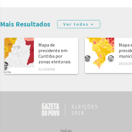
Mais Resultados
Ver todos +
Mapa de
Mapa e
presidente em
presid
Curitiba por
municíp
zonas eleitorais
28/10/20
31/10/2018
ELEIÇÕES
2018
Início