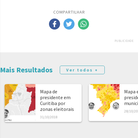
COMPARTILHAR
PUBLICIDADE
Mais Resultados
Ver todos +
Mapa de
Mapa e
presidente em
presid
Curitiba por
municíp
zonas eleitorais
28/10/20
31/10/2018