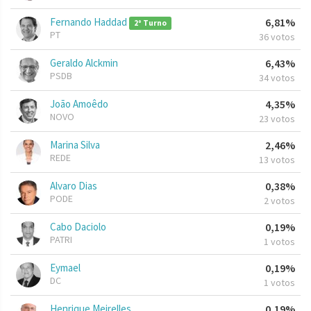
Fernando Haddad
6,81%
2º Turno
PT
36 votos
Geraldo Alckmin
6,43%
PSDB
34 votos
João Amoêdo
4,35%
NOVO
23 votos
Marina Silva
2,46%
REDE
13 votos
Alvaro Dias
0,38%
PODE
2 votos
Cabo Daciolo
0,19%
PATRI
1 votos
Eymael
0,19%
DC
1 votos
Henrique Meirelles
0,19%