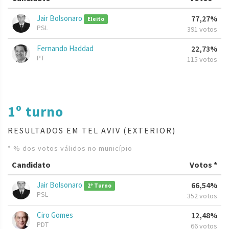
Jair Bolsonaro
77,27%
Eleito
PSL
391 votos
Fernando Haddad
22,73%
PT
115 votos
1º turno
RESULTADOS EM TEL AVIV (EXTERIOR)
* % dos votos válidos no município
Candidato
Votos *
Jair Bolsonaro
66,54%
2º Turno
PSL
352 votos
Ciro Gomes
12,48%
PDT
66 votos