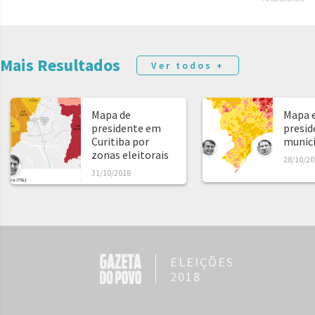
Mais Resultados
Ver todos +
Mapa de
Mapa e
presidente em
presid
Curitiba por
municíp
zonas eleitorais
28/10/20
31/10/2018
ELEIÇÕES
2018