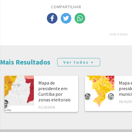
COMPARTILHAR
PUBLICIDADE
Mais Resultados
Ver todos +
Mapa de
Mapa e
presidente em
presid
Curitiba por
municíp
zonas eleitorais
28/10/20
31/10/2018