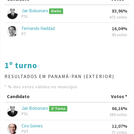
Jair Bolsonaro
83,96%
Eleito
PSL
471 votos
Fernando Haddad
16,04%
PT
90 votos
1º turno
RESULTADOS EM PANAMÁ-PAN (EXTERIOR)
* % dos votos válidos no município
Candidato
Votos *
Jair Bolsonaro
66,16%
2º Turno
PSL
389 votos
Ciro Gomes
12,07%
PDT
71 votos