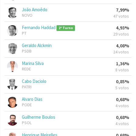
João Amoêdo
7,99%
NOVO
47 votos
Fernando Haddad
4,93%
2º Turno
PT
29 votos
Geraldo Alckmin
4,08%
PSDB
24 votos
Marina Silva
1,36%
REDE
8 votos
Cabo Daciolo
0,85%
PATRI
5 votos
Alvaro Dias
0,68%
PODE
4 votos
Guilherme Boulos
0,68%
PSOL
4 votos
Henrique Meirelles
0,68%