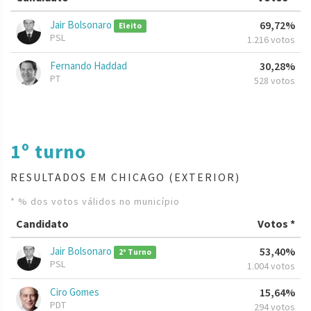
Jair Bolsonaro
69,72%
Eleito
PSL
1.216 votos
Fernando Haddad
30,28%
PT
528 votos
1º turno
RESULTADOS EM CHICAGO (EXTERIOR)
* % dos votos válidos no município
Candidato
Votos *
Jair Bolsonaro
53,40%
2º Turno
PSL
1.004 votos
Ciro Gomes
15,64%
PDT
294 votos