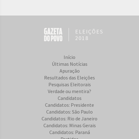
ELEIÇÕES
2018
Início
Últimas Notícias
Apuração
Resultados das Eleições
Pesquisas Eleitorais
Verdade ou mentira?
Candidatos
Candidatos: Presidente
Candidatos: São Paulo
Candidatos: Rio de Janeiro
Candidatos: Minas Gerais
Candidatos: Paraná