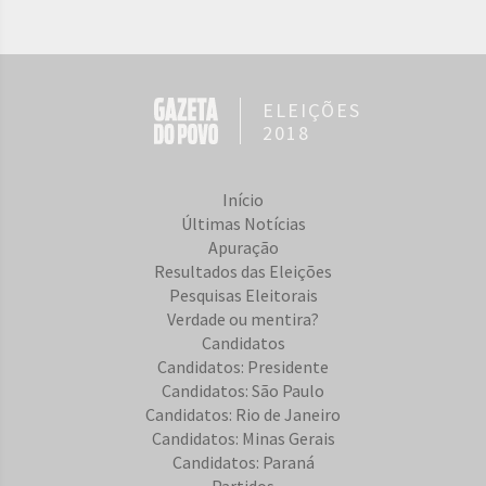
ELEIÇÕES
2018
Início
Últimas Notícias
Apuração
Resultados das Eleições
Pesquisas Eleitorais
Verdade ou mentira?
Candidatos
Candidatos: Presidente
Candidatos: São Paulo
Candidatos: Rio de Janeiro
Candidatos: Minas Gerais
Candidatos: Paraná