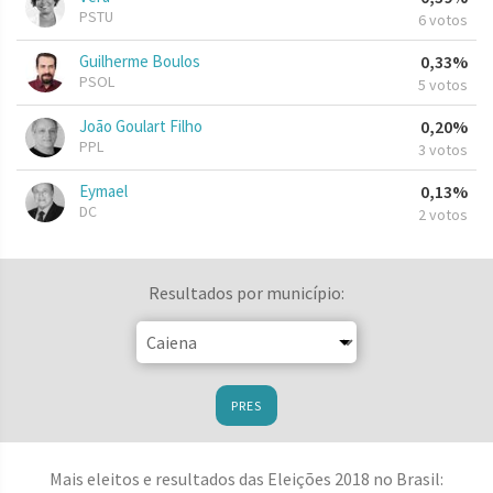
PSTU
6 votos
Guilherme Boulos
0,33%
PSOL
5 votos
João Goulart Filho
0,20%
PPL
3 votos
Eymael
0,13%
DC
2 votos
Resultados por município:
PRES
Mais eleitos e resultados das Eleições 2018 no Brasil: