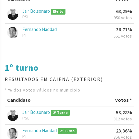
Jair Bolsonaro
63,29%
Eleito
PSL
950 votos
Fernando Haddad
36,71%
PT
551 votos
1º turno
RESULTADOS EM CAIENA (EXTERIOR)
* % dos votos válidos no município
Candidato
Votos *
Jair Bolsonaro
53,28%
2º Turno
PSL
812 votos
Fernando Haddad
23,36%
2º Turno
PT
356 votos