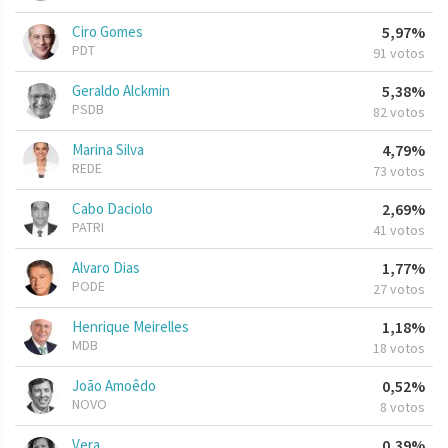
Ciro Gomes
5,97%
PDT
91 votos
Geraldo Alckmin
5,38%
PSDB
82 votos
Marina Silva
4,79%
REDE
73 votos
Cabo Daciolo
2,69%
PATRI
41 votos
Alvaro Dias
1,77%
PODE
27 votos
Henrique Meirelles
1,18%
MDB
18 votos
João Amoêdo
0,52%
NOVO
8 votos
Vera
0,39%