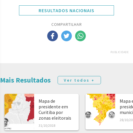
RESULTADOS NACIONAIS
COMPARTILHAR
PUBLICIDADE
Mais Resultados
Ver todos +
Mapa de
Mapa e
presidente em
presid
Curitiba por
municíp
zonas eleitorais
28/10/20
31/10/2018