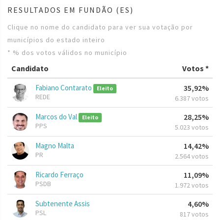
RESULTADOS EM FUNDÃO (ES)
Clique no nome do candidato para ver sua votação por
municípios do estado inteiro
* % dos votos válidos no município
Candidato
Votos *
Fabiano Contarato
35,92%
Eleito
REDE
6.387 votos
Marcos do Val
28,25%
Eleito
PPS
5.023 votos
Magno Malta
14,42%
PR
2.564 votos
Ricardo Ferraço
11,09%
PSDB
1.972 votos
Subtenente Assis
4,60%
PSL
817 votos