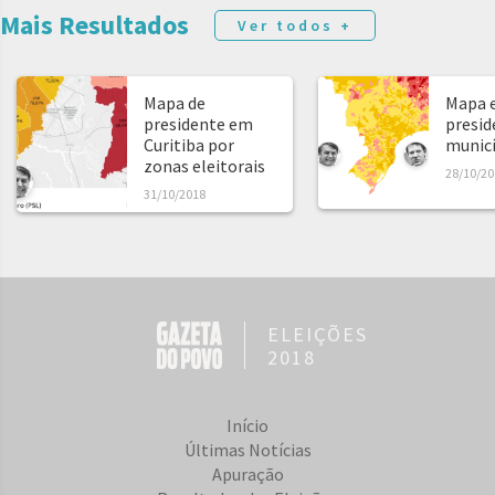
Mais Resultados
Ver todos +
Mapa de
Mapa e
presidente em
presid
Curitiba por
municíp
zonas eleitorais
28/10/20
31/10/2018
ELEIÇÕES
2018
Início
Últimas Notícias
Apuração