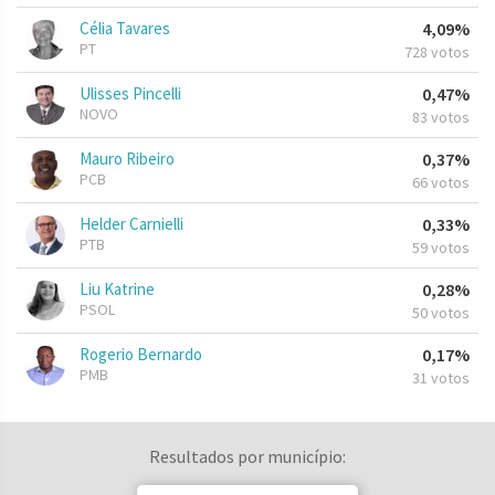
Célia Tavares
4,09%
PT
728 votos
Ulisses Pincelli
0,47%
NOVO
83 votos
Mauro Ribeiro
0,37%
PCB
66 votos
Helder Carnielli
0,33%
PTB
59 votos
Liu Katrine
0,28%
PSOL
50 votos
Rogerio Bernardo
0,17%
PMB
31 votos
Resultados por município: