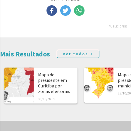
PUBLICIDADE
Mais Resultados
Ver todos +
Mapa de
Mapa e
presidente em
presid
Curitiba por
municíp
zonas eleitorais
28/10/20
31/10/2018