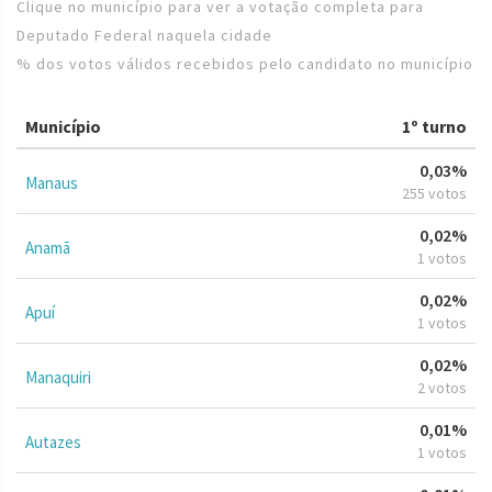
Clique no município para ver a votação completa para
Deputado Federal naquela cidade
% dos votos válidos recebidos pelo candidato no município
Município
1º turno
0,03%
Manaus
255 votos
0,02%
Anamã
1 votos
0,02%
Apuí
1 votos
0,02%
Manaquiri
2 votos
0,01%
Autazes
1 votos