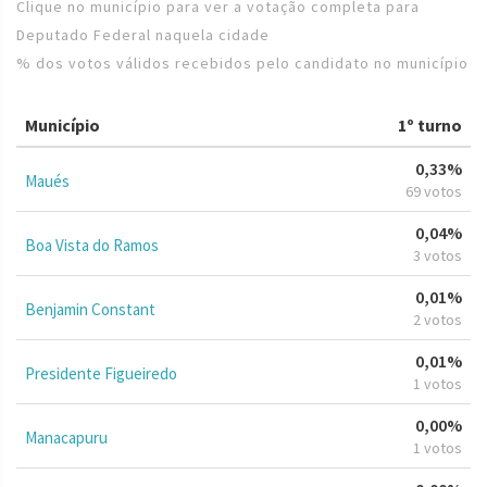
Clique no município para ver a votação completa para
Deputado Federal naquela cidade
% dos votos válidos recebidos pelo candidato no município
Município
1º turno
0,33%
Maués
69 votos
0,04%
Boa Vista do Ramos
3 votos
0,01%
Benjamin Constant
2 votos
0,01%
Presidente Figueiredo
1 votos
0,00%
Manacapuru
1 votos