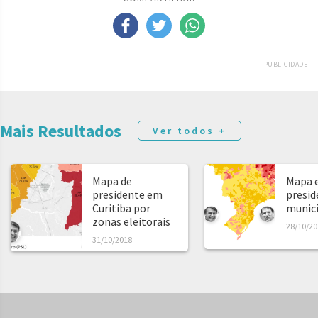
PUBLICIDADE
Mais Resultados
Ver todos +
Mapa de
Mapa e
presidente em
presid
Curitiba por
municíp
zonas eleitorais
28/10/20
31/10/2018