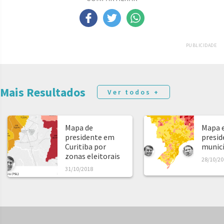
PUBLICIDADE
Mais Resultados
Ver todos +
Mapa de
Mapa e
presidente em
presid
Curitiba por
municíp
zonas eleitorais
28/10/20
31/10/2018