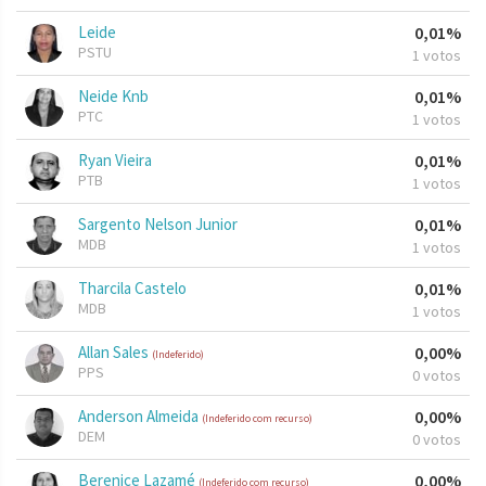
Leide
0,01%
PSTU
1 votos
Neide Knb
0,01%
PTC
1 votos
Ryan Vieira
0,01%
PTB
1 votos
Sargento Nelson Junior
0,01%
MDB
1 votos
Tharcila Castelo
0,01%
MDB
1 votos
Allan Sales
0,00%
(Indeferido)
PPS
0 votos
Anderson Almeida
0,00%
(Indeferido com recurso)
DEM
0 votos
Berenice Lazamé
0,00%
(Indeferido com recurso)