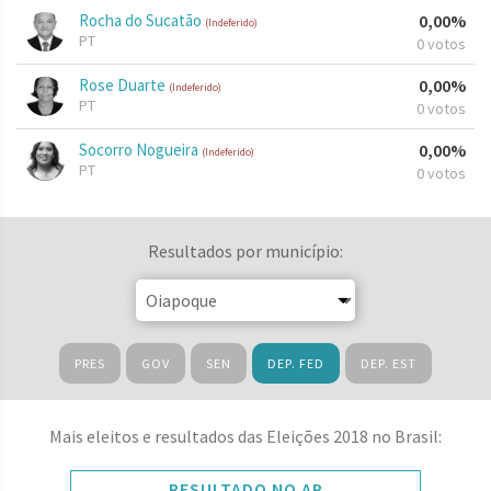
Rocha do Sucatão
0,00%
(Indeferido)
PT
0 votos
Rose Duarte
0,00%
(Indeferido)
PT
0 votos
Socorro Nogueira
0,00%
(Indeferido)
PT
0 votos
Resultados por município:
PRES
GOV
SEN
DEP. FED
DEP. EST
Mais eleitos e resultados das Eleições 2018 no Brasil:
RESULTADO NO AP