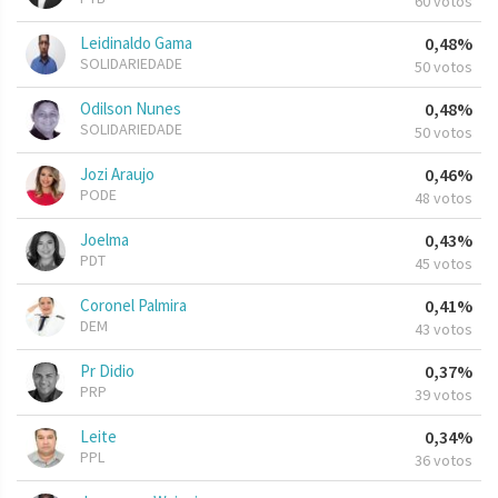
60 votos
Leidinaldo Gama
0,48%
SOLIDARIEDADE
50 votos
Odilson Nunes
0,48%
SOLIDARIEDADE
50 votos
Jozi Araujo
0,46%
PODE
48 votos
Joelma
0,43%
PDT
45 votos
Coronel Palmira
0,41%
DEM
43 votos
Pr Didio
0,37%
PRP
39 votos
Leite
0,34%
PPL
36 votos