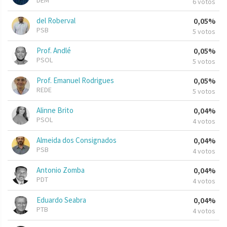
DEM
6 votos
del Roberval
0,05%
PSB
5 votos
Prof. Andlé
0,05%
PSOL
5 votos
Prof. Emanuel Rodrigues
0,05%
REDE
5 votos
Alinne Brito
0,04%
PSOL
4 votos
Almeida dos Consignados
0,04%
PSB
4 votos
Antonio Zomba
0,04%
PDT
4 votos
Eduardo Seabra
0,04%
PTB
4 votos