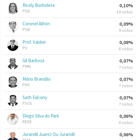
Ricely Borboleta
0,10%
PSD
10 votos
Coronel Ailton
0,09%
PSB
9 votos
Prof. Valdeir
0,08%
PV
8 votos
Gil Barbosa
0,07%
PMN
7 votos
Mário Brandão
0,07%
PHS
7 votos
Sath Falcony
0,07%
PSOL
7 votos
Diego Silva do Park
0,06%
REDE
6 votos
Jurandil Juarez Ou Jurandil
0,06%