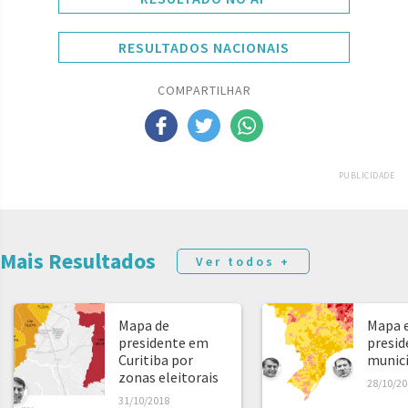
RESULTADOS NACIONAIS
COMPARTILHAR
PUBLICIDADE
Mais Resultados
Ver todos +
Mapa de
Mapa e
presidente em
presid
Curitiba por
municíp
zonas eleitorais
28/10/20
31/10/2018