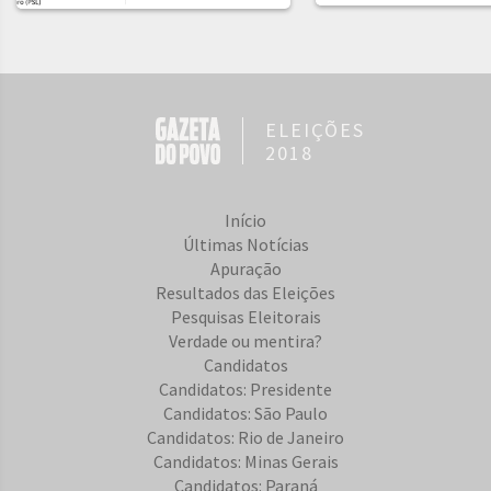
ELEIÇÕES
2018
Início
Últimas Notícias
Apuração
Resultados das Eleições
Pesquisas Eleitorais
Verdade ou mentira?
Candidatos
Candidatos: Presidente
Candidatos: São Paulo
Candidatos: Rio de Janeiro
Candidatos: Minas Gerais
Candidatos: Paraná