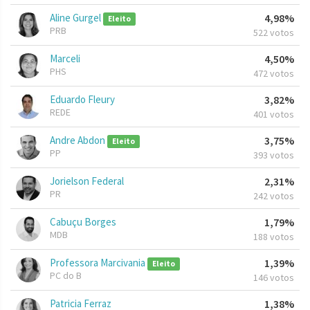
Aline Gurgel
4,98%
Eleito
PRB
522 votos
Marceli
4,50%
PHS
472 votos
Eduardo Fleury
3,82%
REDE
401 votos
Andre Abdon
3,75%
Eleito
PP
393 votos
Jorielson Federal
2,31%
PR
242 votos
Cabuçu Borges
1,79%
MDB
188 votos
Professora Marcivania
1,39%
Eleito
PC do B
146 votos
Patricia Ferraz
1,38%