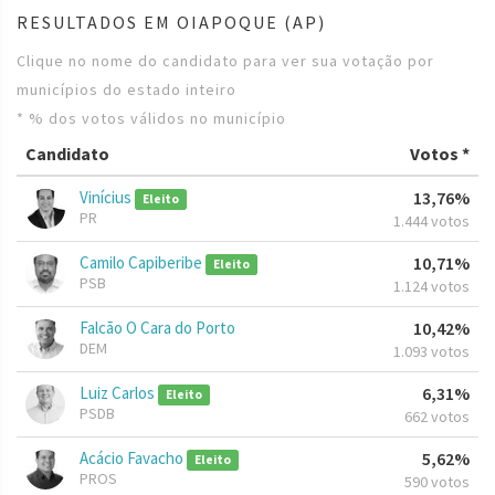
RESULTADOS EM OIAPOQUE (AP)
Clique no nome do candidato para ver sua votação por
municípios do estado inteiro
* % dos votos válidos no município
Candidato
Votos *
Vinícius
13,76%
Eleito
PR
1.444 votos
Camilo Capiberibe
10,71%
Eleito
PSB
1.124 votos
Falcão O Cara do Porto
10,42%
DEM
1.093 votos
Luiz Carlos
6,31%
Eleito
PSDB
662 votos
Acácio Favacho
5,62%
Eleito
PROS
590 votos