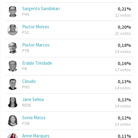
Sargento Sandokan
0,21%
PHS
22 votos
Pastor Moises
0,20%
PSC
21 votos
Pastor Marcos
0,18%
PTB
19 votos
Eraldo Trindade
0,16%
PR
17 votos
Cleudo
0,13%
PHS
14 votos
Jane Selma
0,13%
REDE
14 votos
Sonia Matos
0,12%
PSB
13 votos
Anne Marques
0,11%