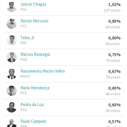
Joézer Chagas
1,02%
PSL
107 votos
Pastor Mercurio
0,85%
PTC
89 votos
Teles Jr
0,80%
PDT
84 votos
Marcos Reategui
0,75%
PSD
79 votos
Nascimento Macho Velho
0,67%
PROS
70 votos
Mario Mendonça
0,65%
PTC
68 votos
Pedro da Lua
0,65%
PSC
68 votos
Paulo Campelo
0,57%
PTB