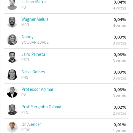
Jailson Mafra
0,04%
PDT
4 votos
Wagner Aleluia
0,04%
MDB
4 votos
Alandy
0,03%
SOLIDARIEDADE
3 votos
Jairo Palheta
0,03%
PSTU
3 votos
Nalva Gomes
0,03%
PHS
3 votos
Professor Adimar
0,03%
PV
3 votos
Prof. Serginho Gahmã
0,02%
PTC
2 votos
Dr. Alencar
0,01%
REDE
1 votos