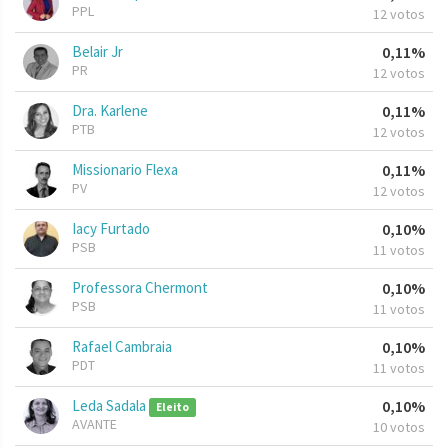
PPL
12 votos
Belair Jr
0,11%
PR
12 votos
Dra. Karlene
0,11%
PTB
12 votos
Missionario Flexa
0,11%
PV
12 votos
Iacy Furtado
0,10%
PSB
11 votos
Professora Chermont
0,10%
PSB
11 votos
Rafael Cambraia
0,10%
PDT
11 votos
Leda Sadala
0,10%
Eleito
AVANTE
10 votos