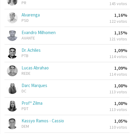
PR
145 votos
Alvarenga
1,16%
PSD
122 votos
Evandro Milhomen
1,15%
AVANTE
121 votos
Dr. Achiles
1,09%
PTB
114 votos
Lucas Abrahao
1,09%
REDE
114 votos
Darc Marques
1,08%
DC
113 votos
Profª Zilma
1,08%
PDT
113 votos
Kassyo Ramos - Cassio
1,05%
DEM
110 votos