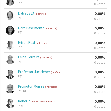
PP
0 votos
Dalva 1313
0,00%
(Indeferido)
PT
0 votos
Dora Nascimento
0,00%
(Indeferido)
PT
0 votos
Erison Real
0,00%
(Indeferido)
PR
0 votos
Leide Ferreira
0,00%
(Indeferido)
PT
0 votos
Professor Jucicleber
0,00%
(Indeferido)
PT
0 votos
Promotor Moisés
0,00%
(Indeferido)
PATRI
0 votos
Roberto
0,00%
(Indeferido com recurso)
PDT
0 votos