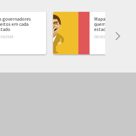
s governadores
Mapa de presidente:
leitos em cada
quem ganhou em ca
stado
estado...
/10/2018
28/10/2018