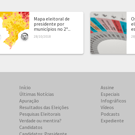
Mapa eleitoral de
O
presidente por
e
municípios no 2º...
e
28/10/2018
28
Início
Assine
Últimas Notícias
Especiais
Apuração
Infográficos
Resultados das Eleições
Vídeos
Pesquisas Eleitorais
Podcasts
Verdade ou mentira?
Expediente
Candidatos
Candidatos: Presidente