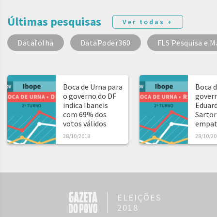
Últimas pesquisas
Ver todas +
Datafolha
DataPoder360
FLS Pesquisa e M
Boca de Urna para
Boca d
o governo do DF
govern
indica Ibaneis
Eduard
com 69% dos
Sartor
votos válidos
empat
28/10/2018
28/10/20
ELEIÇÕES
2018