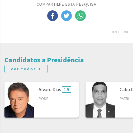
COMPARTILHE ESTA PESQUISA
PUBLICIDADE
Candidatos a Presidência
Ver todos +
Alvaro Dias
19
Cabo 
PODE
PATRI