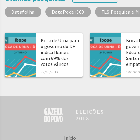
Datafolha
DataPoder360
FLS Pesquisa e M
Boca de Urna para
Boca d
o governo do DF
govern
indica Ibaneis
Eduard
com 69% dos
Sartor
votos válidos
empat
28/10/2018
28/10/20
ELEIÇÕES
2018
Início