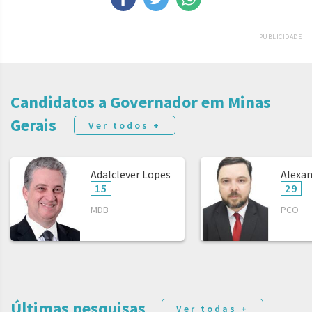
PUBLICIDADE
Candidatos a Governador em Minas
Gerais
Ver todos +
Adalclever Lopes
Alexan
15
29
MDB
PCO
Últimas pesquisas
Ver todas +