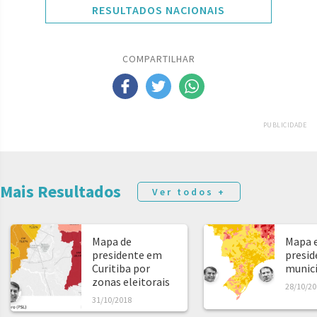
RESULTADOS NACIONAIS
COMPARTILHAR
PUBLICIDADE
Mais Resultados
Ver todos +
Mapa de
Mapa e
presidente em
presid
Curitiba por
municíp
zonas eleitorais
28/10/20
31/10/2018