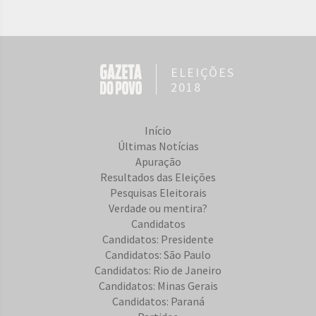
ELEIÇÕES
2018
Início
Últimas Notícias
Apuração
Resultados das Eleições
Pesquisas Eleitorais
Verdade ou mentira?
Candidatos
Candidatos: Presidente
Candidatos: São Paulo
Candidatos: Rio de Janeiro
Candidatos: Minas Gerais
Candidatos: Paraná