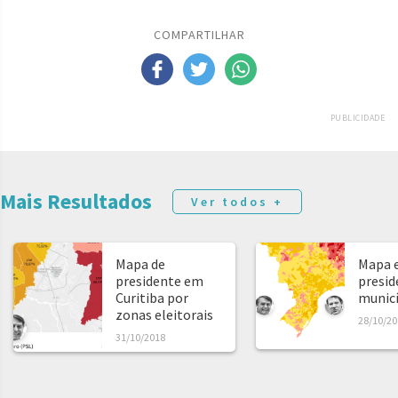
COMPARTILHAR
PUBLICIDADE
Mais Resultados
Ver todos +
Mapa de
Mapa e
presidente em
presid
Curitiba por
municíp
zonas eleitorais
28/10/20
31/10/2018