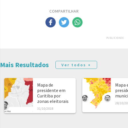
COMPARTILHAR
PUBLICIDADE
Mais Resultados
Ver todos +
Mapa de
Mapa e
presidente em
presid
Curitiba por
municíp
zonas eleitorais
28/10/20
31/10/2018