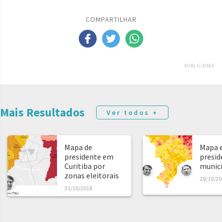
COMPARTILHAR
PUBLICIDADE
Mais Resultados
Ver todos +
Mapa de
Mapa e
presidente em
presid
Curitiba por
municíp
zonas eleitorais
28/10/20
31/10/2018