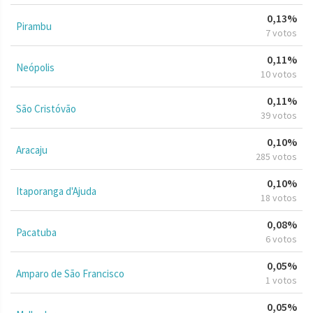
0,13%
Pirambu
7 votos
0,11%
Neópolis
10 votos
0,11%
São Cristóvão
39 votos
0,10%
Aracaju
285 votos
0,10%
Itaporanga d'Ajuda
18 votos
0,08%
Pacatuba
6 votos
0,05%
Amparo de São Francisco
1 votos
0,05%