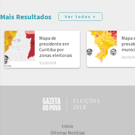
Mais Resultados
Ver todos +
Mapa de
Mapa e
presidente em
presid
Curitiba por
municíp
zonas eleitorais
28/10/20
31/10/2018
ELEIÇÕES
2018
Início
Últimas Notícias