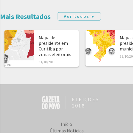
Mais Resultados
Ver todos +
Mapa de
Mapa e
presidente em
presid
Curitiba por
municíp
zonas eleitorais
28/10/20
31/10/2018
ELEIÇÕES
2018
Início
Últimas Notícias