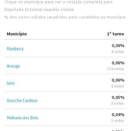
Clique no município para ver a votação completa para
Deputado Estadual naquela cidade
% dos votos válidos recebidos pelo candidato no município
Município
1º turno
0,08%
Muribeca
4 votos
0,06%
Aracaju
174 votos
0,06%
Siriri
3 votos
0,05%
Graccho Cardoso
2 votos
0,04%
Malhada dos Bois
1 votos