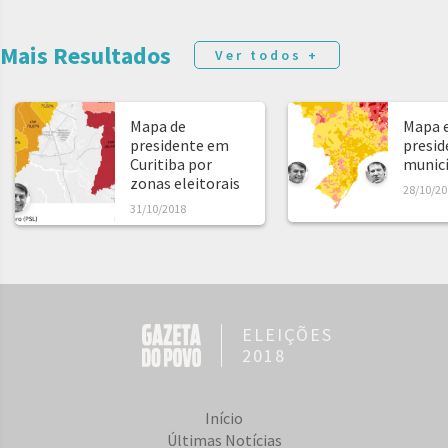
Mais Resultados
Ver todos +
Mapa de
Mapa e
presidente em
presid
Curitiba por
municíp
zonas eleitorais
28/10/20
31/10/2018
ELEIÇÕES
2018
Início
Últimas Notícias