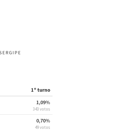
 SERGIPE
1º turno
1,09%
343 votos
0,70%
49 votos