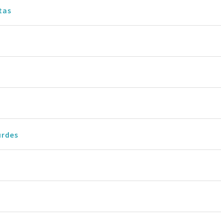
tas
urdes