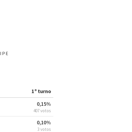
IPE
1º turno
0,15%
407 votos
0,10%
3 votos