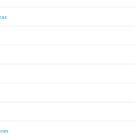
tas
ores