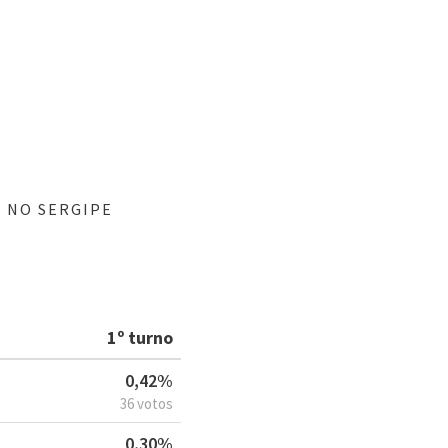
" NO SERGIPE
1º turno
0,42%
36 votos
0,30%