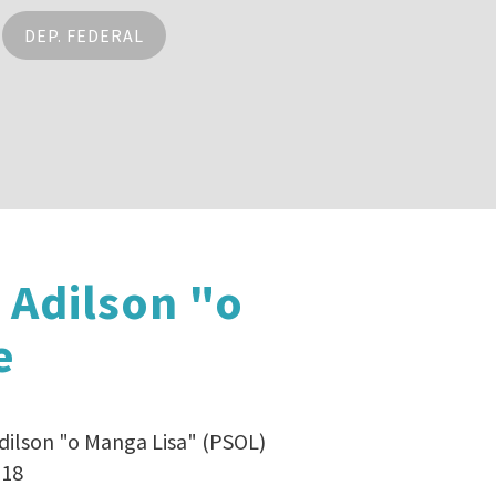
DEP. FEDERAL
 Adilson "o
e
dilson "o Manga Lisa" (PSOL)
018