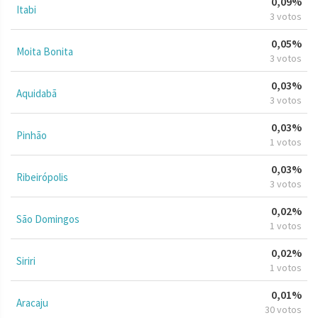
0,09%
Itabi
3 votos
0,05%
Moita Bonita
3 votos
0,03%
Aquidabã
3 votos
0,03%
Pinhão
1 votos
0,03%
Ribeirópolis
3 votos
0,02%
São Domingos
1 votos
0,02%
Siriri
1 votos
0,01%
Aracaju
30 votos