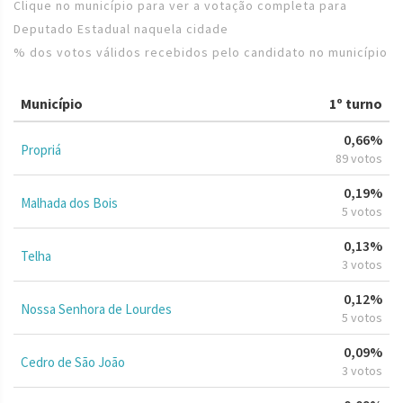
Clique no município para ver a votação completa para
Deputado Estadual naquela cidade
% dos votos válidos recebidos pelo candidato no município
Município
1º turno
0,66%
Propriá
89 votos
0,19%
Malhada dos Bois
5 votos
0,13%
Telha
3 votos
0,12%
Nossa Senhora de Lourdes
5 votos
0,09%
Cedro de São João
3 votos