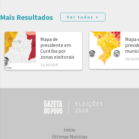
Mais Resultados
Ver todos +
Mapa de
Mapa e
presidente em
presid
Curitiba por
municíp
zonas eleitorais
28/10/20
31/10/2018
ELEIÇÕES
2018
Início
Últimas Notícias