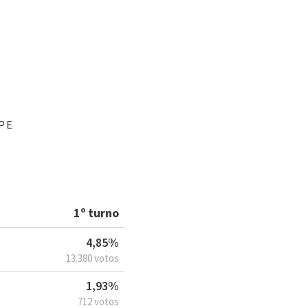
PE
1º turno
4,85%
13.380 votos
1,93%
712 votos