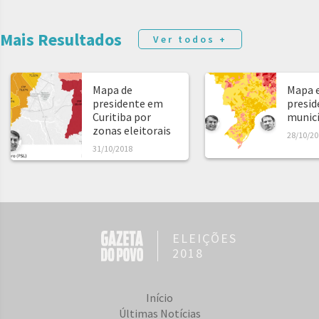
Mais Resultados
Ver todos +
Mapa de
Mapa e
presidente em
presid
Curitiba por
municíp
zonas eleitorais
28/10/20
31/10/2018
ELEIÇÕES
2018
Início
Últimas Notícias