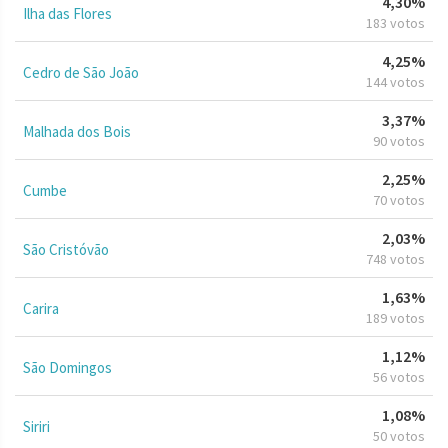
4,30%
Ilha das Flores
183 votos
4,25%
Cedro de São João
144 votos
3,37%
Malhada dos Bois
90 votos
2,25%
Cumbe
70 votos
2,03%
São Cristóvão
748 votos
1,63%
Carira
189 votos
1,12%
São Domingos
56 votos
1,08%
Siriri
50 votos