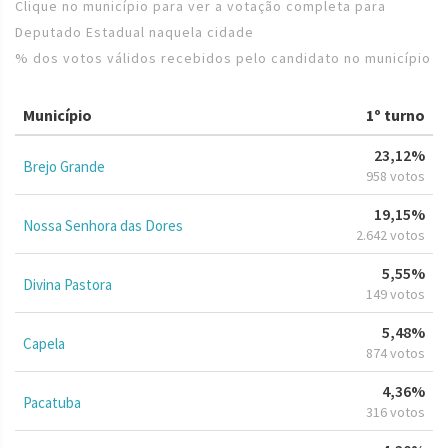
Clique no município para ver a votação completa para
Deputado Estadual naquela cidade
% dos votos válidos recebidos pelo candidato no município
Município
1º turno
23,12%
Brejo Grande
958 votos
19,15%
Nossa Senhora das Dores
2.642 votos
5,55%
Divina Pastora
149 votos
5,48%
Capela
874 votos
4,36%
Pacatuba
316 votos