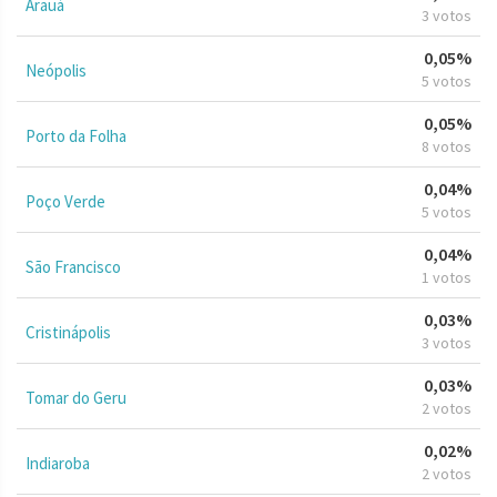
Arauá
3 votos
0,05%
Neópolis
5 votos
0,05%
Porto da Folha
8 votos
0,04%
Poço Verde
5 votos
0,04%
São Francisco
1 votos
0,03%
Cristinápolis
3 votos
0,03%
Tomar do Geru
2 votos
0,02%
Indiaroba
2 votos