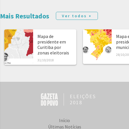
Mais Resultados
Ver todos +
Mapa de
Mapa e
presidente em
presid
Curitiba por
municíp
zonas eleitorais
28/10/20
31/10/2018
ELEIÇÕES
2018
Início
Últimas Notícias