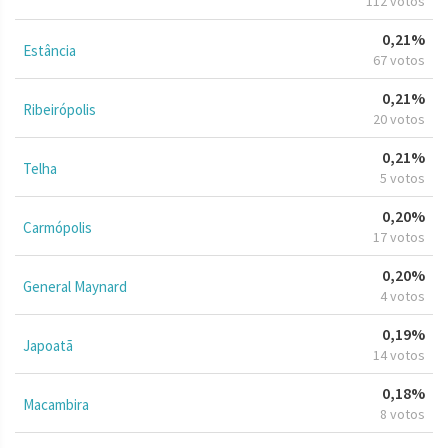
112 votos
0,21%
Estância
67 votos
0,21%
Ribeirópolis
20 votos
0,21%
Telha
5 votos
0,20%
Carmópolis
17 votos
0,20%
General Maynard
4 votos
0,19%
Japoatã
14 votos
0,18%
Macambira
8 votos