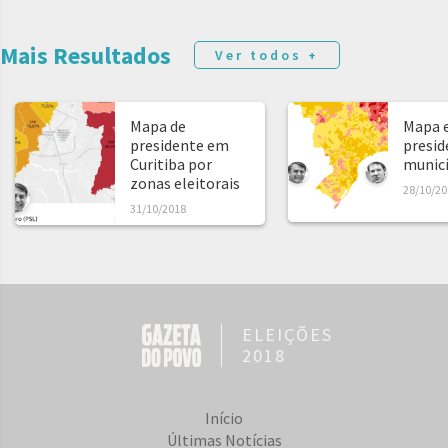
Mais Resultados
Ver todos +
Mapa de
Mapa e
presidente em
presid
Curitiba por
municíp
zonas eleitorais
28/10/20
31/10/2018
ELEIÇÕES
2018
Início
Últimas Notícias