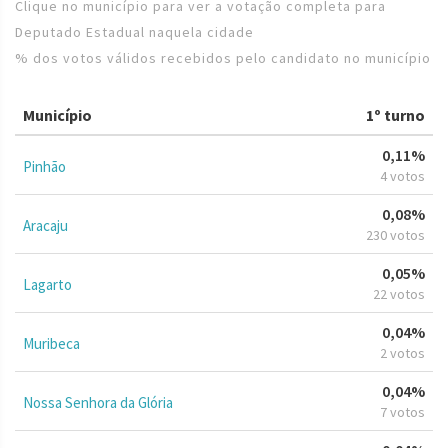
Clique no município para ver a votação completa para
Deputado Estadual naquela cidade
% dos votos válidos recebidos pelo candidato no município
Município
1º turno
0,11%
Pinhão
4 votos
0,08%
Aracaju
230 votos
0,05%
Lagarto
22 votos
0,04%
Muribeca
2 votos
0,04%
Nossa Senhora da Glória
7 votos