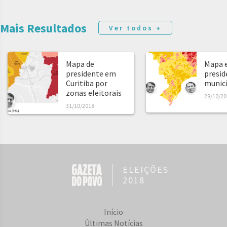
Mais Resultados
Ver todos +
Mapa de
Mapa e
presidente em
presid
Curitiba por
municíp
zonas eleitorais
28/10/20
31/10/2018
ELEIÇÕES
2018
Início
Últimas Notícias